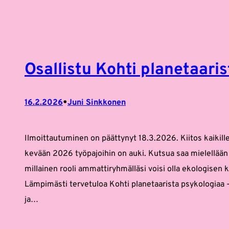
Siirry
sisältöön
Osallistu Kohti planetaari
•
16.2.2026
Juni Sinkkonen
Ilmoittautuminen on päättynyt 18.3.2026. Kiitos kaikill
kevään 2026 työpajoihin on auki. Kutsua saa mielellään j
millainen rooli ammattiryhmälläsi voisi olla ekologisen 
Lämpimästi tervetuloa Kohti planetaarista psykologiaa 
ja…