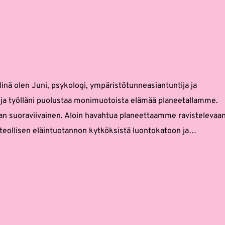
Minä olen Juni, psykologi, ympäristötunneasiantuntija ja
i ja työlläni puolustaa monimuotoista elämää planeetallamme.
aan suoraviivainen. Aloin havahtua planeettaamme ravistelevaan
n teollisen eläintuotannon kytköksistä luontokatoon ja…