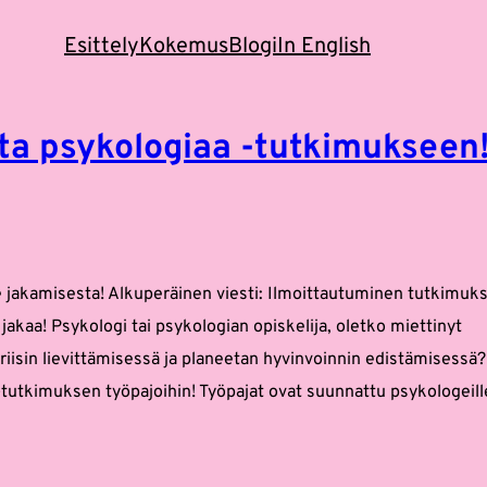
Esittely
Kokemus
Blogi
In English
sta psykologiaa -tutkimukseen
e jakamisesta! Alkuperäinen viesti: Ilmoittautuminen tutkimuk
akaa! Psykologi tai psykologian opiskelija, oletko miettinyt
kriisin lievittämisessä ja planeetan hyvinvoinnin edistämisessä?
-tutkimuksen työpajoihin! Työpajat ovat suunnattu psykologeill