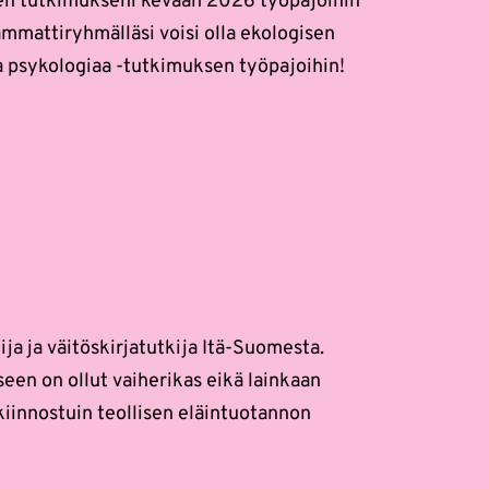
inen tutkimukseni kevään 2026 työpajoihin
 ammattiryhmälläsi voisi olla ekologisen
ta psykologiaa -tutkimuksen työpajoihin!
ja ja väitöskirjatutkija Itä-Suomesta.
een on ollut vaiherikas eikä lainkaan
kiinnostuin teollisen eläintuotannon