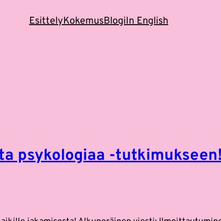
Esittely
Kokemus
Blogi
In English
sta psykologiaa -tutkimukseen