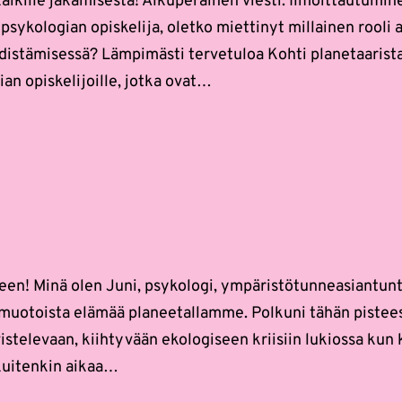
kaikille jakamisesta! Alkuperäinen viesti: Ilmoittautum
 psykologian opiskelija, oletko miettinyt millainen rooli
 edistämisessä? Lämpimästi tervetuloa Kohti planetaaris
an opiskelijoille, jotka ovat…
reen! Minä olen Juni, psykologi, ympäristötunneasiantunti
imuotoista elämää planeetallamme. Polkuni tähän pistees
stelevaan, kiihtyvään ekologiseen kriisiin lukiossa kun 
 kuitenkin aikaa…