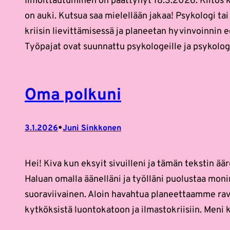
Ilmoittautuminen on päättynyt 18.3.2026. Kiitos 
on auki. Kutsua saa mielellään jakaa! Psykologi tai
kriisin lievittämisessä ja planeetan hyvinvoinnin
Työpajat ovat suunnattu psykologeille ja psykologi
Oma polkuni
•
3.1.2026
Juni Sinkkonen
Hei! Kiva kun eksyit sivuilleni ja tämän tekstin ää
Haluan omalla äänelläni ja työlläni puolustaa mon
suoraviivainen. Aloin havahtua planeettaamme ravi
kytköksistä luontokatoon ja ilmastokriisiin. Meni