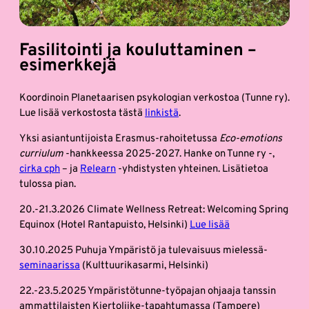
Fasilitointi ja kouluttaminen –
esimerkkejä
Koordinoin Planetaarisen psykologian verkostoa (Tunne ry).
Lue lisää verkostosta tästä
linkistä
.
Yksi asiantuntijoista Erasmus-rahoitetussa
Eco-emotions
curriulum
-hankkeessa 2025-2027. Hanke on Tunne ry -,
cirka cph
– ja
Relearn
-yhdistysten yhteinen. Lisätietoa
tulossa pian.
20.-21.3.2026 Climate Wellness Retreat: Welcoming Spring
Equinox (Hotel Rantapuisto, Helsinki)
Lue lisää
30.10.2025 Puhuja Ympäristö ja tulevaisuus mielessä-
seminaarissa
(Kulttuurikasarmi, Helsinki)
22.-23.5.2025 Ympäristötunne-työpajan ohjaaja tanssin
ammattilaisten Kiertoliike-tapahtumassa (Tampere)