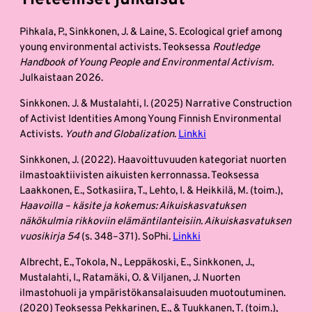
Tieteelliset julkaisut
Pihkala, P., Sinkkonen, J. & Laine, S. Ecological grief among
young environmental activists. Teoksessa
Routledge
Handbook of Young People and Environmental Activism.
Julkaistaan 2026.
Sinkkonen. J. & Mustalahti, I. (2025) Narrative Construction
of Activist Identities Among Young Finnish Environmental
Activists.
Youth and Globalization
.
Linkki
Sinkkonen, J. (2022). Haavoittuvuuden kategoriat nuorten
ilmastoaktiivisten aikuisten kerronnassa. Teoksessa
Laakkonen, E., Sotkasiira, T., Lehto, I. & Heikkilä, M. (toim.),
Haavoilla – käsite ja kokemus: Aikuiskasvatuksen
näkökulmia rikkoviin elämäntilanteisiin. Aikuiskasvatuksen
vuosikirja 54
(s. 348–371). SoPhi.
Linkki
Albrecht, E., Tokola, N., Leppäkoski, E., Sinkkonen, J.,
Mustalahti, I., Ratamäki, O. & Viljanen, J. Nuorten
ilmastohuoli ja ympäristökansalaisuuden muotoutuminen.
(2020) Teoksessa Pekkarinen, E., & Tuukkanen, T. (toim.),