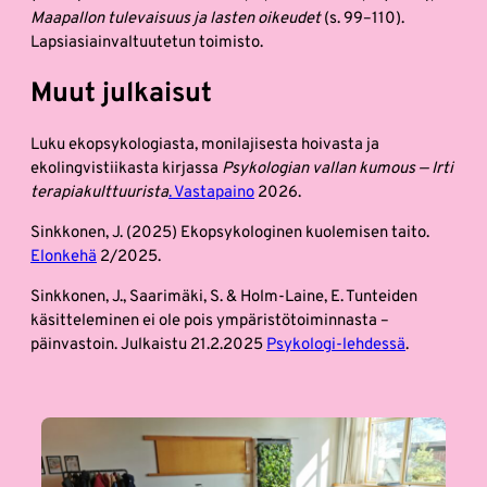
Maapallon tulevaisuus ja lasten oikeudet
(s. 99–110).
Lapsiasiainvaltuutetun toimisto.
Muut julkaisut
Luku ekopsykologiasta, monilajisesta hoivasta ja
ekolingvistiikasta kirjassa
Psykologian vallan kumous — Irti
terapiakulttuurista
.
Vastapaino
2026.
Sinkkonen, J. (2025) Ekopsykologinen kuolemisen taito.
Elonkehä
2/2025.
Sinkkonen, J., Saarimäki, S. & Holm-Laine, E. Tunteiden
käsitteleminen ei ole pois ympäristötoiminnasta –
päinvastoin. Julkaistu 21.2.2025
Psykologi
-lehdessä
.