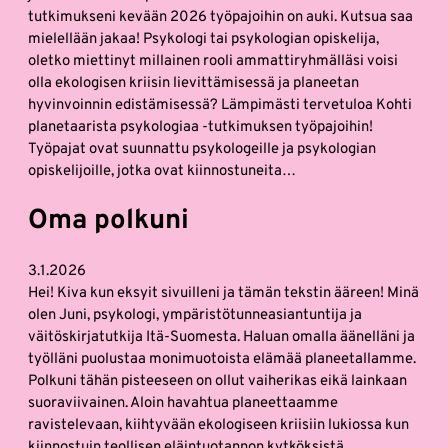
tutkimukseni kevään 2026 työpajoihin on auki. Kutsua saa
mielellään jakaa! Psykologi tai psykologian opiskelija,
oletko miettinyt millainen rooli ammattiryhmälläsi voisi
olla ekologisen kriisin lievittämisessä ja planeetan
hyvinvoinnin edistämisessä? Lämpimästi tervetuloa Kohti
planetaarista psykologiaa -tutkimuksen työpajoihin!
Työpajat ovat suunnattu psykologeille ja psykologian
opiskelijoille, jotka ovat kiinnostuneita…
Oma polkuni
3.1.2026
Hei! Kiva kun eksyit sivuilleni ja tämän tekstin ääreen! Minä
olen Juni, psykologi, ympäristötunneasiantuntija ja
väitöskirjatutkija Itä-Suomesta. Haluan omalla äänelläni ja
työlläni puolustaa monimuotoista elämää planeetallamme.
Polkuni tähän pisteeseen on ollut vaiherikas eikä lainkaan
suoraviivainen. Aloin havahtua planeettaamme
ravistelevaan, kiihtyvään ekologiseen kriisiin lukiossa kun
kiinnostuin teollisen eläintuotannon kytköksistä